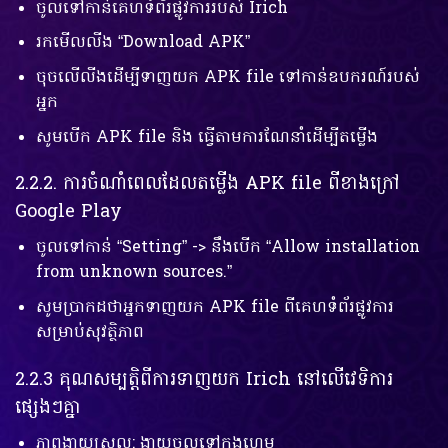
ចូលទៅកាន់គេហទំព័រផ្លូវការរបស់ Irich
រកមើលលីង “Download APK”
ចុចលើលីងដើម្បីទាញយក APK file ទៅកាន់ឧបករណ៍របស់
អ្នក
សូមបើក APK file និង ធ្វើតាមការណែនាំដើម្បីតម្លើង
2.2.2. ការចំណាំពេលដែលតម្លើង APK file ពីខាងក្រៅ
Google Play
ចូលទៅកាន់ “Setting” -> នឹងបើក “Allow installation
from unknown sources.”
សូមប្រាកដថាអ្នកទាញយក APK file ពីគេហទំព័រផ្លូវការ
សម្រាប់សុវត្ថិភាព
2.2.3 គុណសម្បត្តិពីការទាញយក Irich នៅលើវេទិការ
ផ្សេងៗគ្នា
ភាពងាយស្រួល: ងាយចូលទៅក្នុងហ្គេម