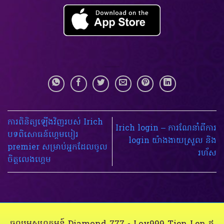
ការពិនិត្យឡើងវិញរបស់ Irich
Irich login – ការណែនាំពីការ
បទពិសោធន៍ហ្គេមបៀរ
login យ៉ាងងាយស្រួល និង
premier សម្រាប់អ្នកដែលចូល
រហ័ស
ចិត្តលេងហ្គេម