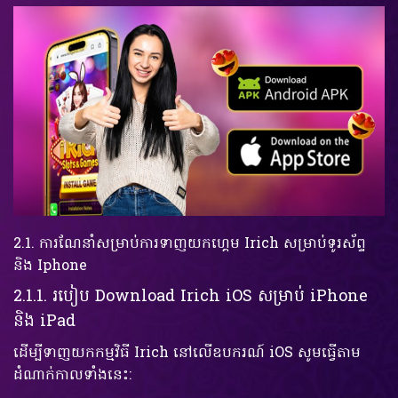
2.1. ការណែនាំសម្រាប់ការទាញយក​ហ្គេម Irich សម្រាប់ទូរស័ព្ទ
និង Iphone
2.1.1. របៀប Download Irich iOS សម្រាប់ iPhone
និង iPad
ដើម្បីទាញយកកម្មវិធី​ Irich នៅលើឧបករណ៍ iOS សូមធ្វើតាម
ដំណាក់កាលទាំង​នេះ: