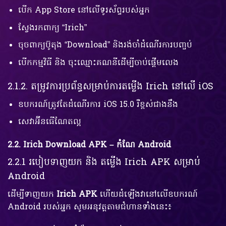
បើក ​App Store នៅលើទូរស័ព្ទរបស់អ្នក
ស្វែងរកពាក្យ “Irich”
ចុចពាក្យប៊ូតុង “Download” និង​រង់ចាំដំណើរការបញ្ចប់
បើកកម្មវិធី និង ចុះឈ្មោះគណនីដើម្បីចាប់ផ្តើមលេង
2.1.2. តម្រូវការប្រព័ន្ធសម្រាប់ការតម្លើង ​Irich នៅលើ iOS
ឧបករណ៍ត្រូវតែដំណើរការ iOS 15.0 រឺខ្ពស់ជាងនឹង
សេវាអ៊ីនធើណែតល្អ
2.2. Irich Download APK – កំណែ Android
2.2.1 របៀបទាញយក និង តម្លើង Irich APK សម្រាប់​
Android
ដើម្បីទាញយក
Irich APK
ហើយដំឡើងវានៅលើឧបករណ៍
Android របស់អ្នក សូមអនុវត្តតាមជំហានទាំងនេះ៖