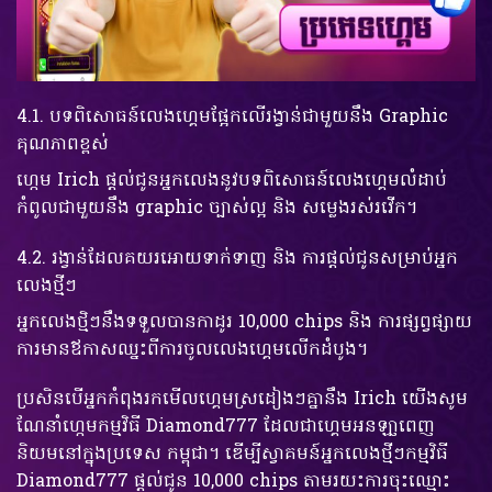
4.1. បទពិសោធន៍លេងហ្គេមផ្អែកលើរង្វាន់ជាមួយនឹង Graphic
គុណភាពខ្ពស់
ហ្កេម​ Irich ផ្តល់ជូនអ្នកលេងនូវបទពិសោធន៍លេងហ្គេមលំដាប់
កំពូលជាមួយនឹង graphic ច្បាស់ល្អ និង សម្លេងរស់រវើក។
4.2. រង្វាន់ដែលគយរអោយទាក់ទាញ និង ការផ្តល់ជូនសម្រាប់អ្នក
លេងថ្មីៗ
អ្នកលេងថ្មិៗនឹងទទួលបានកាដូរ 10,000 chips និង ការផ្សព្វផ្សាយ
ការមានឪកាសឈ្នះពីការចូលលេងហ្គេមលើកដំបូង។
ប្រសិនបើអ្នកកំពុងរកមើលហ្គេមស្រដៀងៗគ្នានឹង ​Irich យើងសូម
ណែនាំហ្កេមកម្មវិធី Diamond777 ដែលជាហ្គេមអនឡា្ញពេញ
និយមនៅក្នុងប្រទេស កម្ពុជា។​ ឌើម្បីស្វាគមន៍អ្នកលេងថ្មីៗកម្មវិធី
Diamond777 ផ្តល់ជូន 10,000 chips តាមរយះការចុះឈ្មោះ