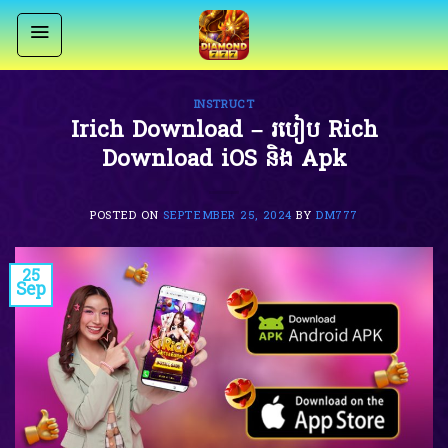
Skip
to
content
INSTRUCT
Irich Download – របៀប Rich
Download iOS និង Apk
POSTED ON
SEPTEMBER 25, 2024
BY
DM777
25
Sep