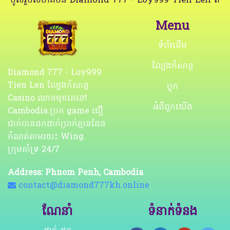
ចូលរួមសហគមន៍ Diamond 777 - Loy999 Tien Len ឥ
Menu
ទំព័រដើម
ល្បែងកំសាន្ត
Diamond 777 - Loy999
Tien Len ល្បែងកំសាន្ត
ប្លុក
Casino ឈានមុខគេនៅ
អំពីពួកយើង
Cambodia.ច្រក game ជឿ
ជាក់បានដកដាក់ប្រាក់គ្មានដែន
កំណត់តាមរយះ Wing.
ក្រុមគាំទ្រ 24/7
Address: Phnom Penh, Cambodia
contact@diamond777kh.online
ណែនាំ
ទំនាក់ទំនង