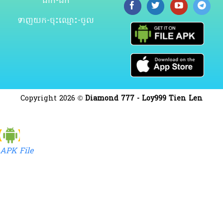
ដាក់-ដក
ទាញយក-ចុះឈ្មោះ-ចូល
Copyright 2026 ©
Diamond 777 - Loy999 Tien Len
ដោនឡូត
APK File
Download APK Android
Google Play
Download Google Play