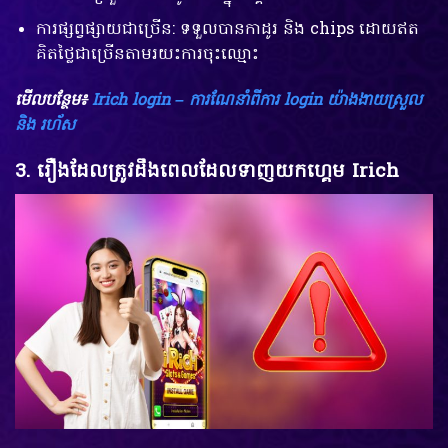
ការផ្សព្វផ្សាយជាច្រើន: ទទួលបានកាដូរ និង chips ដោយឥត
គិតថ្លៃជាច្រើនតាមរយះការ​ចុះឈ្មោះ
មើលបន្ថែម៖
Irich login – ការណែនាំពីការ login យ៉ាងងាយស្រួល
និង រហ័ស
3. រឿងដែលត្រូវដឹងពេលដែលទាញយកហ្គេម Irich