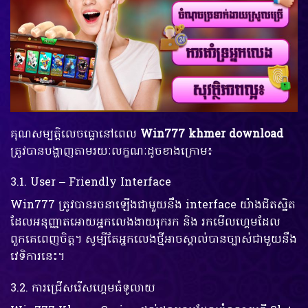
គុណសម្បត្តិលេចធ្លោនៅពេល
Win777 khmer download
ត្រូវបានបង្ហាញតាមរយៈលក្ខណៈដូចខាងក្រោម៖
3.1. User – Friendly Interface
Win777 ត្រូវបានរចនាឡើងជាមួយនឹង interface យ៉ាងជិតស្និត
ដែលអនុញ្ញាតអោយអ្នកលេងងាយរុករក និង រកមើលហ្គេមដែល
ពួកគេពេញចិត្ត។ សូម្បីតែអ្នកលេងថ្មីអាចស្គាល់បានច្បាស់ជាមួយនឹង
វេទិការនេះ។
3.2. ការជ្រើសរើសហ្គេមធំទូលាយ