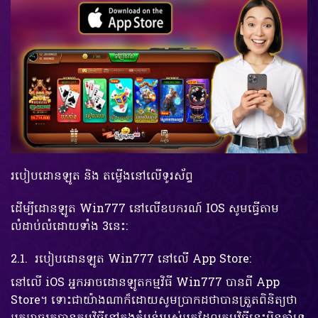
របៀបដោនឡូត និង តម្លើងនៅលើទូរស័ព្ទ
ដើម្បីដោនឡូត Win777 នៅលើឧបករណ៍ IOS សូមធ្វើតាម
លំដាប់លំដោយទាំង​ 3នេះ:
2.1. របៀបដោនឡូត Win777 នៅលើ App Store:
នៅលើ iOS អ្នកអាចដោនឡូតកម្មវិធី Win777 បានពី App
Store។ ទោះជាយ៉ាងណាក៏ដោយសូមប្រាកដថាបានត្រួតពិនិត្យថា