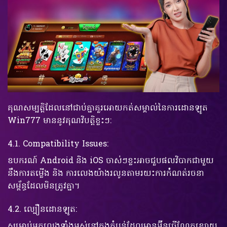
គុណសម្បត្តិដែលនៅជាប់គ្នាគួរអោយកត់សម្គាល់នៃការដោនឡូត
Win777 មាននូវគុណវិបត្តិខ្លះៗ:
4.1. Compatibility Issues:
ឧបករណ៍ Android និង iOS ចាស់ៗខ្លះអាចជួបផលវិបាកជាមួយ
នឹងការតម្លើង និង​ ការលេងយ៉ាងរលូនតាមរយះការកំំណត់រចនា
សម្ព័ន្ធដែលមិនត្រូវគ្នា។
4.2. ល្បឿនដោនឡូត:
សម្រាប់អ្នកលេងទាំងអស់នៅក្នុងតំបន់ដែលមានអ៊ីនធើណែតខ្សោយ