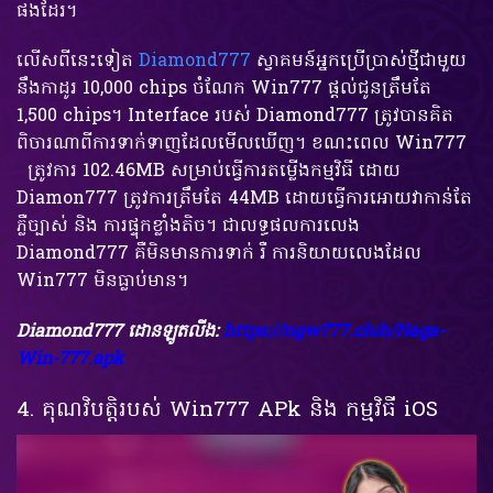
ផងដែរ។
លើសពីនេះទៀត
Diamond777
ស្វាគមន៍អ្នកប្រើប្រាស់ថ្មីជាមួយ
នឹងកាដូរ 10,000 chips ចំណែក Win777 ផ្តល់ជូនត្រឹមតែ
1,500 chips។ Interface របស់ Diamond777
ត្រូវបានគិត
ពិចារណាពីការទាក់ទាញដែលមើលឃើញ។ ខណះពេល Win777
ត្រូវការ​ 102.46MB សម្រាប់ធ្វើការតម្លើងកម្មវិធី ដោយ
Diamon777 ត្រូវការត្រឹមតែ 44MB ដោយធ្វើការអោយវាកាន់តែ
ភ្លឺច្បាស់ និង ការផ្ទុកខ្លាំងតិច។ ជាលទ្ធផលការលេង
Diamond777 គឺមិនមានការទាក់ រឺ ការនិយាយលេងដែល
Win777 មិនធ្លាប់មាន។
Diamond777 ដោនឡូតលីង:
https://ngw777.club/Naga-
Win-777.apk
4. គុណវិបត្តិរបស់ Win777 APk និង កម្មវិធី iOS