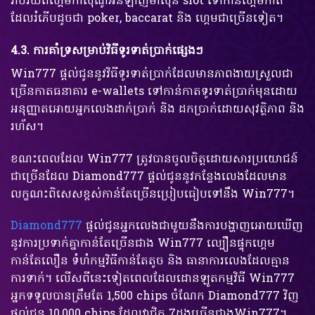
រាប់រយពីហ្គេមកាស៊ីណូអនឡាញម៉ាស៊ីន slot ទៅកាន់ហ្គេមកាត
ដែលរំភើបដូចជា​ poker, baccarat និង ហ្គេមជាច្រើនទៀត។
4.3. ការគាំទ្រសម្រាប់វិធីទូរទាត់ប្រាក់ផ្សេងៗ
Win777 ផ្តល់ជូននូវវិធីទូរទាត់ប្រាក់ដែលមានភាពងាយស្រួលជា
ច្រើនកាតធនាគារ e-wallets ទៅកាន់កាតទូរទាត់ប្រាក់មុនដោយ
អនុញ្ញាតអោយអ្នកលេងដាក់ប្រាក់ និង ដកប្រាក់ដោយសុវត្ថិភាព និង
រហ័ស។
ខណះពេលដែល Win777 ត្រូវបានចូលចិត្តដោយសារប្រយោជន៍
ជាច្រើនដែល​ Diamond777 ផ្តល់ជូននូវកន្លែងលេងដែលមាន
លក្ខណះពិសេសខ្ពស់កាន់តែច្រើនប្រៀបធៀបទៅនឹង Win777។
Diamond777
ផ្តល់ជូនអ្នកលេងជាមួយនឹងការបង្ហាញអោយឃើញ
នូវការប្រទាក់គ្នាកាន់តែច្រើនជាង Win777 ល្បឿនផ្ទុកហ្គេម
កាន់តែលឿន ទំហំកម្មវិធីកាន់តែតូច និង ធានាការលេងដែលគ្មាន
ការទាក់។ លើសពីនេះទៀតពេលដែលដោនឡូតកម្មវិធី Win777
អ្នកទទួលបានត្រឹមតែ 1,500 chips ចំណែក Diamond777 វិញ
ផ្តល់ជូន 10,000 chips ដែលវាជិត 7ដងច្រើនជាង​Win777។