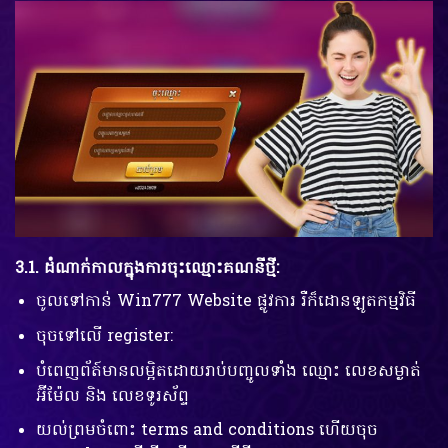
3.1. ដំណាក់កាលក្នុងការចុះឈ្មោះគណនីថ្មី:
ចូលទៅកាន់​ Win777​ Website ផ្លូវការ រឺក៏ដោនឡូតកម្មវិធី
ចុចទៅលើ register:
បំពេញព័ត៍មានលម្អិតដោយរាប់បញ្ចូលទាំង ឈ្មោះ លេខសម្ងាត់
អ៊ីម៉ែល និង លេខទូរស័ព្ទ
យល់ព្រមចំពោះ terms and conditions ហើយចុច​