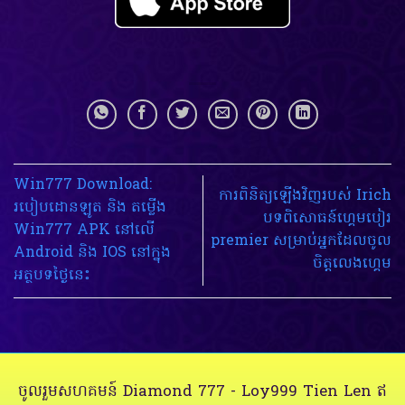
Win777 Download:
ការពិនិត្យឡើងវិញរបស់ Irich
របៀបដោនឡូត និង តម្លើង
បទពិសោធន៍ហ្គេមបៀរ
Win777 APK នៅលើ
premier សម្រាប់អ្នកដែលចូល
Android និង IOS នៅក្នុង
ចិត្តលេងហ្គេម
អត្ថបទថ្ងៃនេះ
ចូលរួមសហគមន៍ Diamond 777 - Loy999 Tien Len ឥ