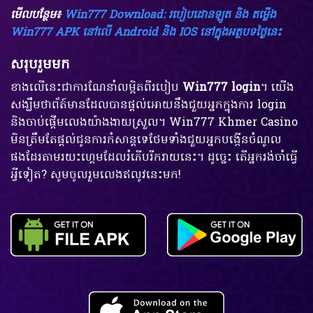
មើលបន្ថែម៖
Win777 Download: របៀបដោនឡូត និង តម្លើង
Win777 APK នៅលើ Android និង IOS នៅក្នុងអត្ថបទថ្ងៃនេះ
សរុបរួមមក
ខាងលើនេះជាការណែនាំលម្អិតពីរបៀប
Win777 login
។ យើង
សង្ឃឹមថាព័ត៍មានដែលបានផ្តល់អោយនឹងជួយអ្នកក្នុងការ​ login
និងចាប់ផ្តើមលេងយ៉ាងងាយស្រួល។ Win777 Khmer Casino
មិនត្រឹមតែផ្តល់ជូនការកំសាន្តទេថែមទាំងជួយអ្នកបង្កើនចំណូល
ផងដែរតាមរយះហ្គេមដែលរំភើបរីករាយនេះ។ ដូច្នេះ តើអ្នករង់ចាំធ្វើ
អ្វីទៀត? សូមចូលរួមលេងឥលូវនេះមក!