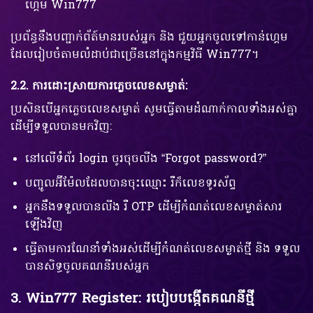
ហ្គេម Win777
ប្រព័ន្ធនឹងបញ្ជាក់ព័ត៍មានរបស់អ្នក និង ជួយអ្នកចូលទៅកាន់ហ្គេម
ដែលរៀបចំតាមលំដាប់ជាច្រើននៅក្នុងកម្មវិធី​ Win777។
2.2. ការដោះស្រាយការភ្លេចលេខសម្ងាត់:
ប្រសិនបើអ្នកភ្លេចលេខសម្ងាត់ សូមធ្វើតាមដំណាក់កាលទាំងអស់គ្នា
ដើម្បីទទួលបានមកវិញ:
នៅលើទំព័រ login ចូរចុច​លីង “Forgot password?”
បញ្ចូលអ៊ីម៉ែលដែលបានចុះឈ្មោះ រឺក៏លេខទូរស័ព្ទ
អ្នកនឹងទទួលបានលីង រឺ OTP ដើម្បីកំណត់លេខសម្ងាត់សារ
ឡើងវិញ
ធ្វើតាមការណែនាំទាំងអស់ដើម្បីកំណត់លេខសម្ងាត់ថ្មី និង ទទួល
បានសិទ្ធចូលគណនីរបស់អ្នក
3. Win777 Register: របៀបបង្កើតគណនីថ្មី