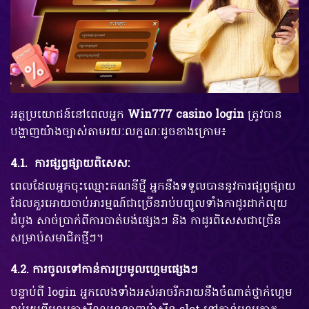
អត្ថប្រយោជន៍នៅពេលអ្នក
Win777 casino login
​ត្រូវបាន
បង្ហាញយ៉ាងច្បាស់តាមរយៈលក្ខណៈដូចខាងក្រោម៖
4.1. ការផ្សព្វផ្សាយពិសេស:
ពេលដែលអ្នកចុះឈ្មោះគណនីថ្មី អ្នកនឹងទទួលបាននូវការផ្សព្វផ្សាយ
ដែលគួរអោយចាប់អារម្មណ៍ជាច្រើនរាប់បញ្ចូលទាំងកាដូរដាក់លុយ
ដំបូង សាច់ប្រាក់ពីការបាត់បង់ផ្សេងៗ និង កាដូរពិសេសជាច្រើន
សម្រាប់សមាជិកថ្មីៗ។
4.2. ការចូលទៅកាន់ការប្រមូលហ្គេមផ្សេងៗ
ប​ន្ទាប់ពី​ login អ្នកលេងទាំងអស់អាចរីករាយនឹងចំណាត់ថ្នាក់ហ្គេម